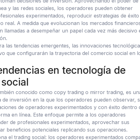
toman decisiones de inversión. Aprovechando el poder de 
ea y las redes sociales, los operadores pueden obtener
fesionales experimentados, reproducir estrategias de éxito
o real. A medida que evolucionan los mercados financieros
án llamadas a desempeñar un papel cada vez más decisivo 
ión.
ora las tendencias emergentes, las innovaciones tecnológica
 que configurarán la trayectoria del comercio social en l
endencias en tecnología de
social
 también conocido como copy trading o mirror trading, es un
a de inversión en la que los operadores pueden observar, s
raciones de operadores experimentados y con éxito dentro
forma en línea. Este enfoque permite a los operadores
nder de profesionales experimentados, aprovechar sus
rar beneficios potenciales replicando sus operaciones.
na el trading social: los operadores experimentados comp