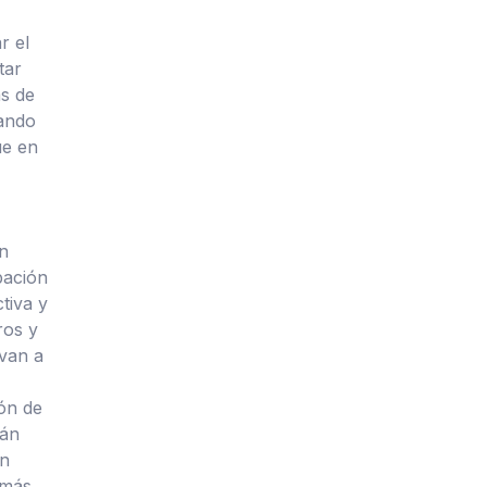
r el
tar
as de
tando
ue en
ón
pación
tiva y
ros y
ivan a
ión de
tán
ón
 más