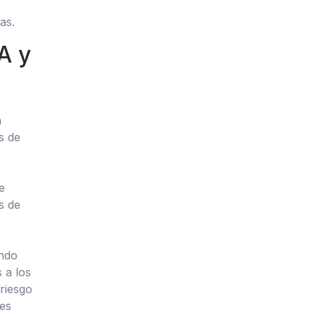
as.
A y
n
s de
e
s de
ando
 a los
 riesgo
es