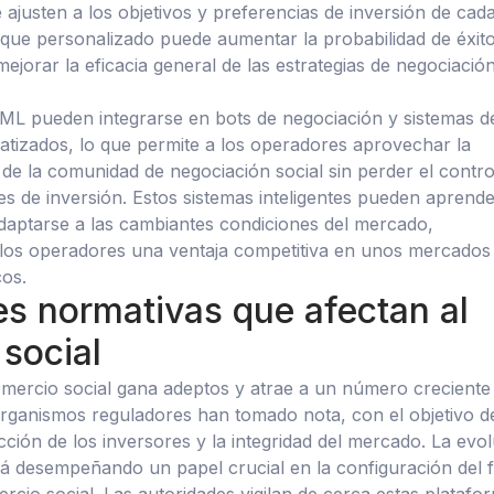
 ajusten a los objetivos y preferencias de inversión de cad
que personalizado puede aumentar la probabilidad de éxit
ejorar la eficacia general de las estrategias de negociació
 ML pueden integrarse en bots de negociación y sistemas d
tizados, lo que permite a los operadores aprovechar la
 de la comunidad de negociación social sin perder el contro
es de inversión. Estos sistemas inteligentes pueden aprend
daptarse a las cambiantes condiciones del mercado,
los operadores una ventaja competitiva en unos mercados
cos.
s normativas que afectan al
social
mercio social gana adeptos y atrae a un número creciente
 organismos reguladores han tomado nota, con el objetivo d
cción de los inversores y la integridad del mercado. La evo
tá desempeñando un papel crucial en la configuración del 
cio social. Las autoridades vigilan de cerca estas platafo