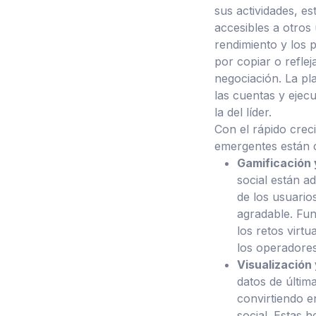
sus actividades, es
accesibles a otros
rendimiento y los 
por copiar o refle
negociación. La pl
las cuentas y ejec
la del líder.
Con el rápido crec
emergentes están c
Gamificación 
social están a
de los usuario
agradable. Func
los retos virt
los operadores
Visualización
datos de últim
convirtiendo e
social. Estas 