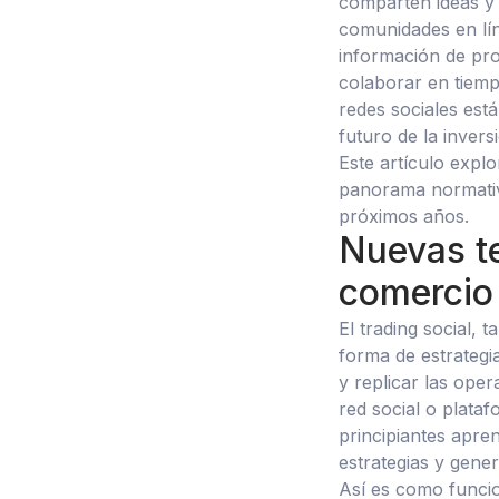
comparten ideas y 
comunidades en lín
información de pro
colaborar en tiemp
redes sociales est
futuro de la invers
Este artículo expl
panorama normativo
próximos años.
Nuevas t
comercio 
El trading social,
forma de estrategi
y replicar las ope
red social o plata
principiantes apre
estrategias y gene
Así es como funcio