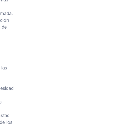
rmada.
ación
s de
 las
cesidad
s
Estas
de los