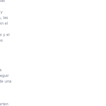
las
 y
, las
en el
s y el
os
a
eguir
 de una
arten