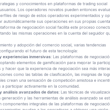
trategias y conocimientos en plataformas de trading social
 usuarios. Los operadores novatos pueden entonces evalua
perfiles de riesgo de estos operadores experimentados y op
jar automáticamente sus operaciones en sus propias cuent
ataforma de negociación social facilita este proceso conec
utando las mismas operaciones en la cuenta del seguidor q
imiento y adopción del comercio social, varias tendencias
onfigurando el futuro de esta tecnología:
y experiencias inmersivas
: Las plataformas de negociaci
doptando elementos de gamificación para mejorar la partici
s y hacer que la experiencia de negociación sea más interac
iones como las tablas de clasificación, las insignias de log
uales crean una sensación de competición amistosa e incent
 a participar activamente en la comunidad.
 y análisis avanzados de datos
: Las técnicas de visualizac
a generación y las herramientas de análisis avanzado se es
n componentes integrales de las plataformas de negociaci
herramientas ayudan a los operadores a obtener una visión