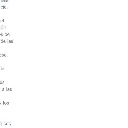
cia,
el
ión
os de
 de las
osa.
 de
res
 a las
y los
rices