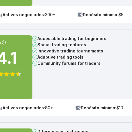
Activos negociados:
300+
Depósito mínimo:
$5
Accessible trading for beginners
e
Social trading features
4.1
Innovative trading tournaments
Adaptive trading tools
Community forums for traders
Activos negociados:
80+
Depósito mínimo:
$10
Diferenciales estrechos