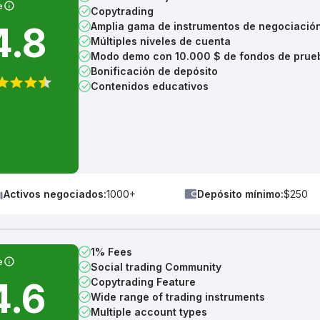
e
Copytrading
4.8
Amplia gama de instrumentos de negociació
Múltiples niveles de cuenta
Modo demo con 10.000 $ de fondos de prue
Bonificación de depósito
Contenidos educativos
Activos negociados:
1000+
Depósito mínimo:
$250
1% Fees
e
Social trading Community
4.6
Copytrading Feature
Wide range of trading instruments
Multiple account types