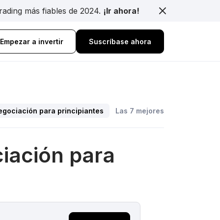
trading más fiables de 2024.
¡Ir ahora!
Empezar a invertir
Suscríbase ahora
egociación para principiantes
Las 7 mejores plataformas de
iación para