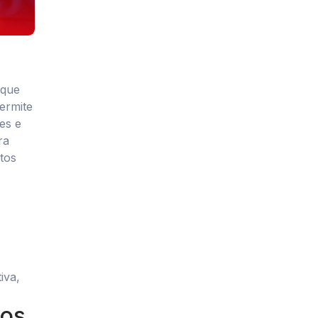
 que
permite
les e
ra
ntos
iva,
dos