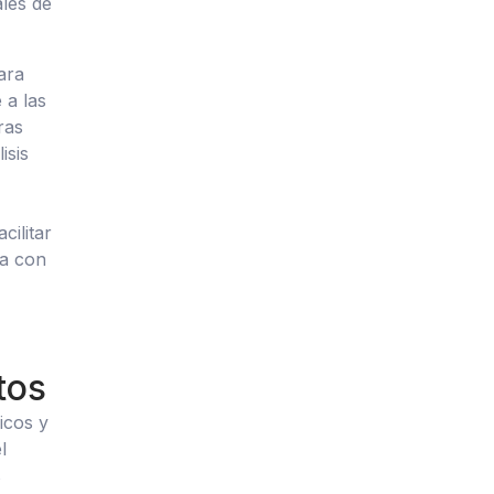
ales de
ara
 a las
ras
isis
cilitar
ta con
tos
ricos y
l
s