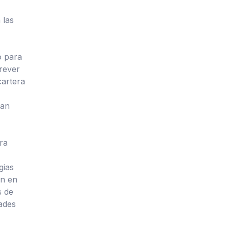
 las
o para
prever
cartera
gan
ra
gias
an en
s de
dades