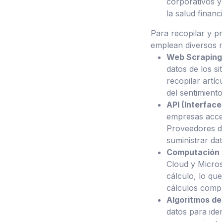
corporativos 
la salud finan
Para recopilar y p
emplean diversos 
Web Scraping
datos de los s
recopilar artí
del sentimiento
API (Interfac
empresas acced
Proveedores d
suministrar da
Computación 
Cloud y Micro
cálculo, lo qu
cálculos comple
Algoritmos de
datos para ide