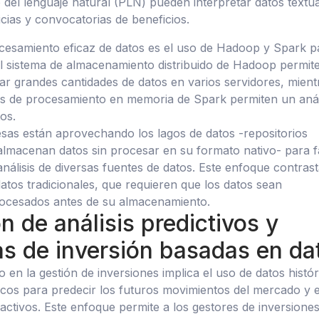
del lenguaje natural (PLN) pueden interpretar datos textu
icias y convocatorias de beneficios.
cesamiento eficaz de datos es el uso de Hadoop y Spark p
El sistema de almacenamiento distribuido de Hadoop permite
 grandes cantidades de datos en varios servidores, mient
es de procesamiento en memoria de Spark permiten un anál
os.
as están aprovechando los lagos de datos -repositorios
almacenan datos sin procesar en su formato nativo- para fa
 análisis de diversas fuentes de datos. Este enfoque contras
atos tradicionales, que requieren que los datos sean
rocesados antes de su almacenamiento.
n de análisis predictivos y
as de inversión basadas en da
ivo en la gestión de inversiones implica el uso de datos histó
ticos para predecir los futuros movimientos del mercado y e
 activos. Este enfoque permite a los gestores de inversione