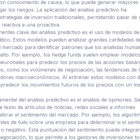
con conocimiento de causa, lo que puede generar mayores
gar los riesgos. La aplicación del análisis predictivo ha
strategias de inversión tradicionales, permitiendo pasar de
 reactiva a una proactiva.
ntes clave del análisis predictivo es el uso de modelos de
tico. Estos modelos pueden analizar grandes cantidades d
el mercado para identificar patrones que los analistas huma
alto. Por ejemplo, los hedge funds suelen emplear modelo
neuronales para predecir los precios de las acciones basá
es, como los volúmenes de negociación, las tendencias de 
cadores macroeconómicos. Al entrenar estos modelos con d
 predecir los movimientos futuros de los precios con un m
.
ental del análisis predictivo es el análisis de opiniones. Se
e texto de artículos de noticias, redes sociales e informes
librar el sentimiento del mercado. Por ejemplo, los algorit
les de tuits sobre una empresa para determinar si el sent
o o negativo. Esta puntuación del sentimiento puede integra
negociación, lo que permite a los gestores de inversiones t