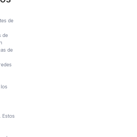
tes de
s de
n
cas de
 redes
 los
. Estos