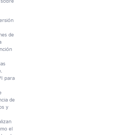
 sobre
ersión
nes de
a
unción
las
.
I para
e
ncia de
os y
lizan
omo el