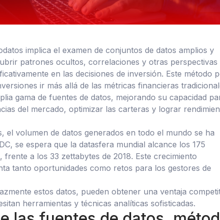
rodatos implica el examen de conjuntos de datos amplios y
ubrir patrones ocultos, correlaciones y otras perspectivas
ificativamente en las decisiones de inversión. Este método 
nversiones ir más allá de las métricas financieras tradiciona
plia gama de fuentes de datos, mejorando su capacidad pa
ncias del mercado, optimizar las carteras y lograr rendimie
s, el volumen de datos generados en todo el mundo se ha
DC, se espera que la datasfera mundial alcance los 175
 frente a los 33 zettabytes de 2018. Este crecimiento
ta tanto oportunidades como retos para los gestores de
azmente estos datos, pueden obtener una ventaja competit
sitan herramientas y técnicas analíticas sofisticadas.
de las fuentes de datos, méto