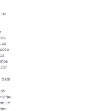
 una
e
nos
s de
ndose
los
atos
ayor
 trata
mos
imiento
rse en
omar