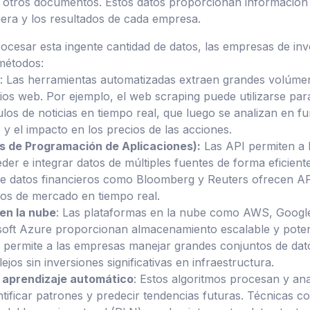
y otros documentos. Estos datos proporcionan información
ciera y los resultados de cada empresa.
rocesar esta ingente cantidad de datos, las empresas de inv
métodos:
: Las herramientas automatizadas extraen grandes volúme
itios web. Por ejemplo, el web scraping puede utilizarse par
culos de noticias en tiempo real, que luego se analizan en f
 y el impacto en los precios de las acciones.
es de Programación de Aplicaciones):
Las API permiten a 
er e integrar datos de múltiples fuentes de forma eficiente
e datos financieros como Bloomberg y Reuters ofrecen AP
tos de mercado en tiempo real.
en la nube
: Las plataformas en la nube como AWS, Googl
soft Azure proporcionan almacenamiento escalable y pote
e permite a las empresas manejar grandes conjuntos de dat
jos sin inversiones significativas en infraestructura.
 aprendizaje automático
: Estos algoritmos procesan y ana
ntificar patrones y predecir tendencias futuras. Técnicas c