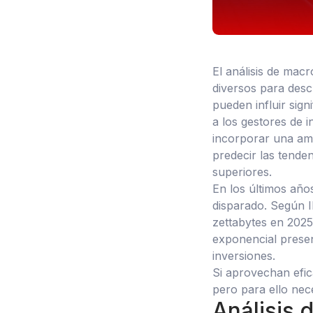
El análisis de mac
diversos para desc
pueden influir sign
a los gestores de i
incorporar una am
predecir las tende
superiores.
En los últimos año
disparado. Según I
zettabytes en 2025,
exponencial presen
inversiones.
Si aprovechan efic
pero para ello nece
Análisis 