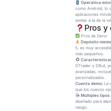
Operativa móvi
como Android, lo q
aplicaciones móvil
similar a la de la v
Pros y 
Pros de Deriv:
Depósito mínim
5, es muy accesib
más pequeños.
Característica
DTrader y DBot, p
avanzadas, incluye
personalizados.
Cuenta demo:
La 
que los nuevos ope
Múltiples tipos
diseñado para atend
riesgo.