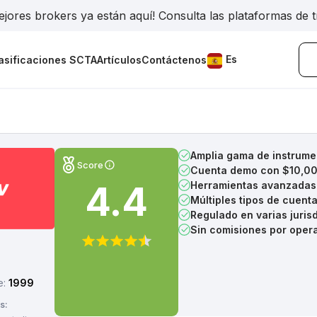
jores brokers ya están aquí! Consulta las plataformas de 
Es
asificaciones SCTA
Artículos
Contáctenos
Amplia gama de instrume
Score
Cuenta demo con $10,000
4.4
Herramientas avanzadas 
Múltiples tipos de cuent
Regulado en varias juris
Sin comisiones por oper
e:
1999
s: