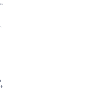
as
a
e
a
 e