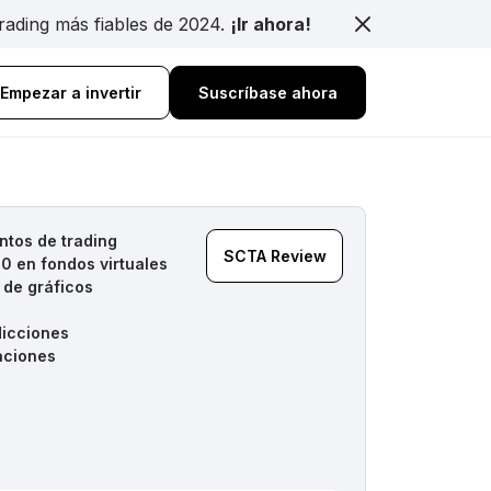
trading más fiables de 2024.
¡Ir ahora!
Empezar a invertir
Suscríbase ahora
ntos de trading
SCTA Review
 en fondos virtuales
de gráficos
a
dicciones
aciones