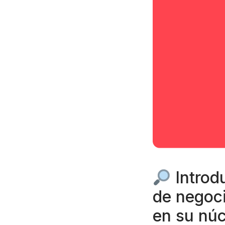
Introd
de negoci
en su núc