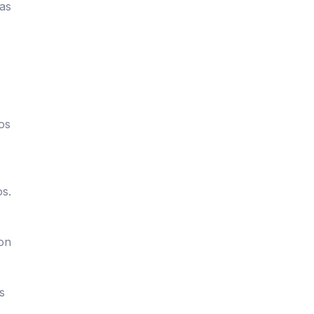
das
os
s.
con
s