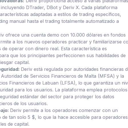
novadoras:
Deriv proporciona acceso a varias plataforma
, incluyendo DTrader, DBot y Deriv X. Cada plataforma
aracterísticas adaptadas a estilos de trading específicos,
ading manual hasta el trading totalmente automatizado a
riv ofrece una cuenta demo con 10.000 dólares en fondos
ermite a los nuevos operadores practicar y familiarizarse c
 de operar con dinero real. Esta característica es
 para que los principiantes perfeccionen sus habilidades de
iesgar capital.
eguridad:
Deriv está regulada por autoridades financieras 
Autoridad de Servicios Financieros de Malta (MFSA) y la
cios Financieros de Labuan (LFSA), lo que garantiza un niv
uridad para los usuarios. La plataforma emplea protocolos
seguridad estándar del sector para proteger los datos
cieros de los usuarios.
bajo:
Deriv permite a los operadores comenzar con un
jo de tan solo 5 $, lo que la hace accesible para operadores
les de capital.