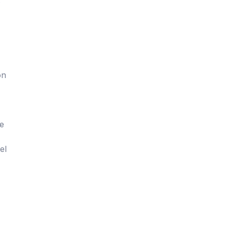
s
on
de
el