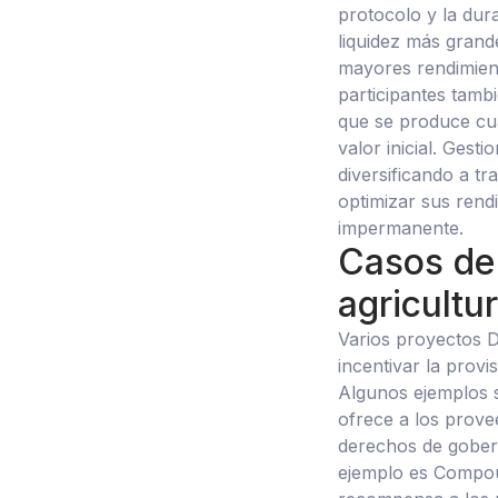
protocolo y la dura
liquidez más gran
mayores rendimient
participantes tamb
que se produce cua
valor inicial. Gest
diversificando a t
optimizar sus rend
impermanente.
Casos de 
agricultu
Varios proyectos D
incentivar la provi
Algunos ejemplos 
ofrece a los prove
derechos de gober
ejemplo es Compou