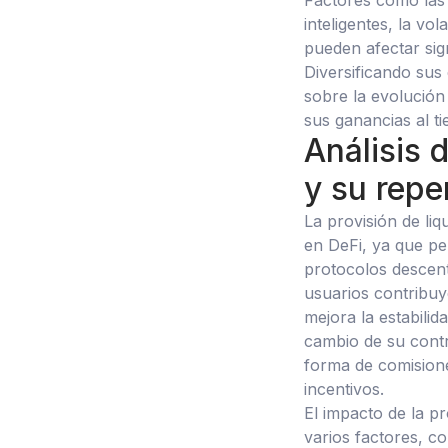
Factores como las 
inteligentes, la vo
pueden afectar sign
Diversificando sus
sobre la evolución
sus ganancias al ti
Análisis 
y su repe
La provisión de li
en DeFi, ya que pe
protocolos descentr
usuarios contribuy
mejora la estabilid
cambio de su contr
forma de comisione
incentivos.
El impacto de la p
varios factores, c