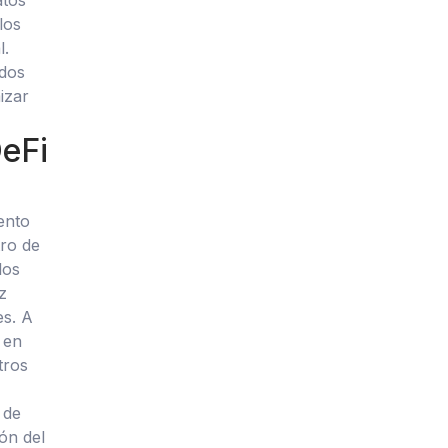
atos
los
l.
ados
izar
DeFi
ento
tro de
los
z
es. A
 en
tros
 de
ón del