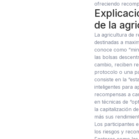
ofreciendo recompe
Explicaci
de la agr
La agricultura de 
destinadas a maximi
conoce como “miner
las bolsas descent
cambio, reciben r
protocolo o una pa
consiste en la “es
inteligentes para 
recompensas a camb
en técnicas de “op
la capitalización 
más sus rendimient
Los participantes 
los riesgos y recom