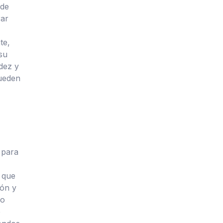
 de
rar
te,
su
idez y
pueden
 para
 que
ión y
ro
e