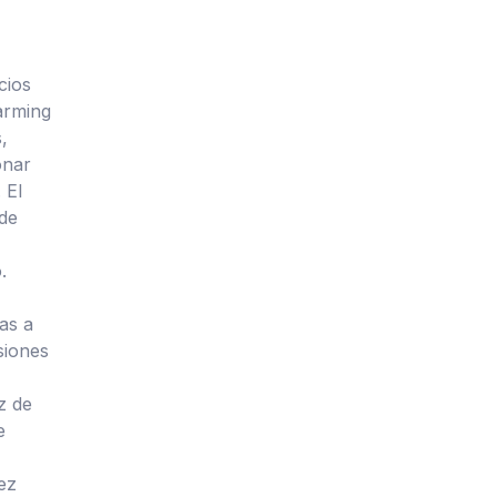
cios
farming
,
onar
 El
 de
.
as a
siones
z de
e
ez