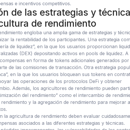
nsas e incentivos competitivos.
ón de las estrategias y técnic
icultura de rendimiento
rendimiento engloba una amplia gama de estrategias y técni
zar la rentabilidad de los participantes. Una estrategia co
ía de liquidez”, en la que los usuarios proporcionan liqui
ralizadas (DEX) depositando activos en pools de liquidez. A
ecompensas en forma de tokens adicionales generados por 
rte de las comisiones de transacción. Otra estrategia popu
taca”, en la que los usuarios bloquean sus tokens en contra
apoyar las operaciones de los protocolos DeFi y obtener
io. Además, los agricultores de rendimiento pueden parti
timización del rendimiento” como el intercambio de rendimi
de rendimiento y la agregación de rendimiento para mejorar 
os.
en la agricultura de rendimiento deben evaluar cuidadosam
pensas asociados a las diferentes estrategias y técnicas.