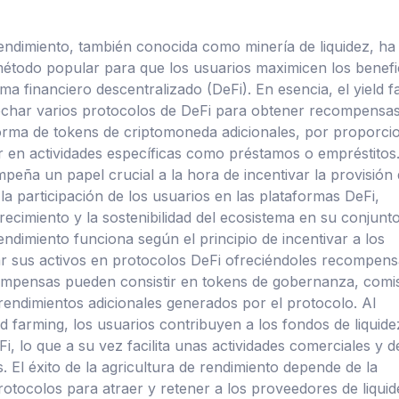
rendimiento, también conocida como minería de liquidez, ha
étodo popular para que los usuarios maximicen los benefi
ma financiero descentralizado (DeFi). En esencia, el yield 
echar varios protocolos de DeFi para obtener recompensas
rma de tokens de criptomoneda adicionales, por proporci
ar en actividades específicas como préstamos o empréstitos.
mpeña un papel crucial a la hora de incentivar la provisión
 la participación de los usuarios en las plataformas DeFi,
ecimiento y la sostenibilidad del ecosistema en su conjunto
endimiento funciona según el principio de incentivar a los
r sus activos en protocolos DeFi ofreciéndoles recompens
ompensas pueden consistir en tokens de gobernanza, comi
rendimientos adicionales generados por el protocolo. Al
eld farming, los usuarios contribuyen a los fondos de liquide
i, lo que a su vez facilita unas actividades comerciales y d
. El éxito de la agricultura de rendimiento depende de la
rotocolos para atraer y retener a los proveedores de liquid