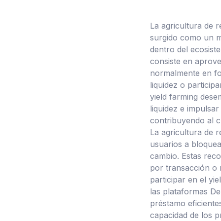
La agricultura de 
surgido como un m
dentro del ecosiste
consiste en aprov
normalmente en fo
liquidez o particip
yield farming dese
liquidez e impulsar
contribuyendo al cr
La agricultura de r
usuarios a bloquea
cambio. Estas rec
por transacción o 
participar en el yi
las plataformas DeF
préstamo eficientes
capacidad de los p