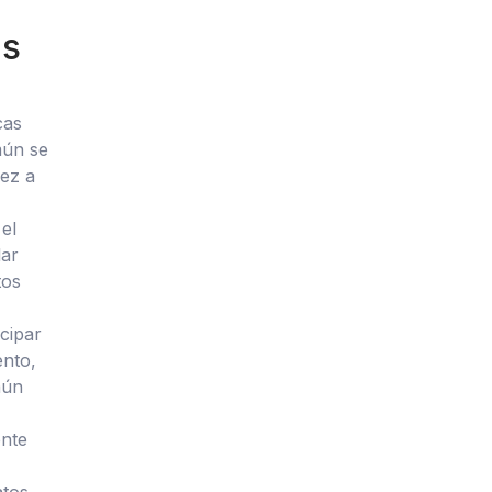
as
cas
mún se
dez a
el
lar
tos
cipar
ento,
aún
ente