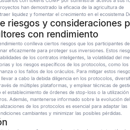
usuarios con tokens COMP por suministrar activos a sus f
proyectos han demostrado la eficacia de la agricultura de
traer liquidez y fomentar el crecimiento en el ecosistema D
e riesgos y consideraciones 
ultores con rendimiento
endimiento conlleva ciertos riesgos que los participantes d
onar eficazmente para proteger sus inversiones. Estos ries
abilidades de los contratos inteligentes, la volatilidad del m
torias y los riesgos específicos de los protocolos, como los
anza o los fallos de los oráculos. Para mitigar estos riesgo
llevar a cabo la debida diligencia en los protocolos, diversi
través de múltiples plataformas, y emplear técnicas de gest
 el establecimiento de órdenes de stop-loss o la utilización
ros. Además, mantenerse informado sobre la evolución de
alizaciones de los protocolos es esencial para adaptar las
ondiciones cambiantes y minimizar las posibles pérdidas.
ón