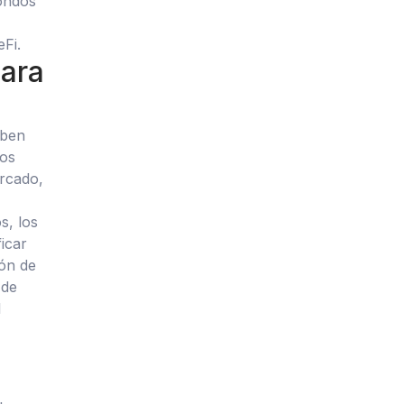
ondos
eFi.
para
eben
gos
ercado,
s, los
ficar
ión de
 de
l