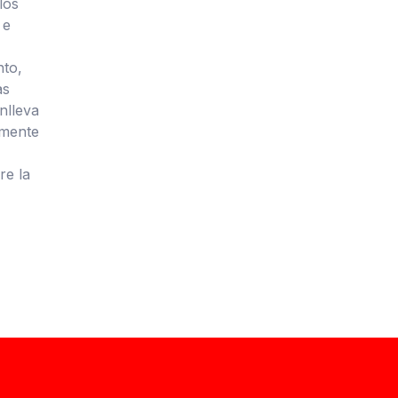
los
 e
nto,
as
nlleva
zmente
re la